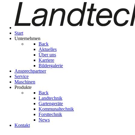
Start
Unternehmen
Back
Aktuelles
Über uns
Karriere
Bildergalerie
Ansprechpartner
Service
Maschinen
Produkte
Back
Landtechnik
Gartengeräte
Kom­mu­nal­tech­nik
Forsttechnik
News
Kontakt