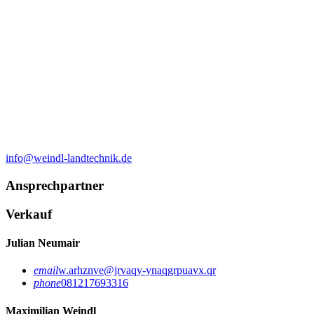
info@weindl-landtechnik.de
Ansprechpartner
Verkauf
Julian Neumair
email
w.arhznve@jrvaqy-ynaqgrpuavx.qr
phone
081217693316
Maximilian Weindl