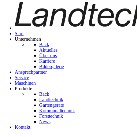
Start
Unternehmen
Back
Aktuelles
Über uns
Karriere
Bildergalerie
Ansprechpartner
Service
Maschinen
Produkte
Back
Landtechnik
Gartengeräte
Kom­mu­nal­tech­nik
Forsttechnik
News
Kontakt