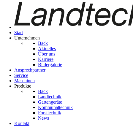
Start
Unternehmen
Back
Aktuelles
Über uns
Karriere
Bildergalerie
Ansprechpartner
Service
Maschinen
Produkte
Back
Landtechnik
Gartengeräte
Kom­mu­nal­tech­nik
Forsttechnik
News
Kontakt